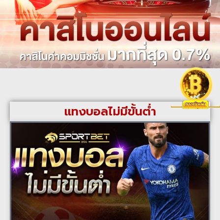
แทงบอลไม่มีขั้นต่ำ