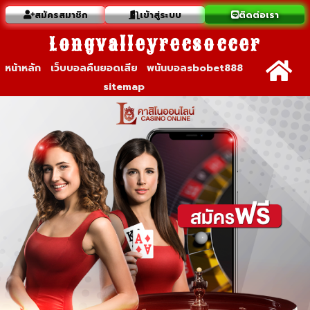
สมัครสมาชิก
เข้าสู่ระบบ
ติดต่อเรา
Longvalleyrecsoccer
หน้าหลัก
เว็บบอลคืนยอดเสีย
พนันบอลsbobet888
sitemap