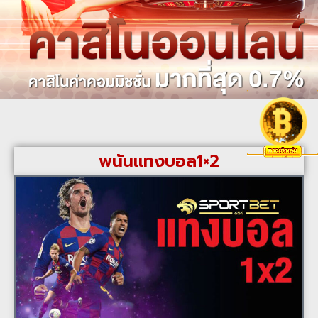
พนันแทงบอล1×2