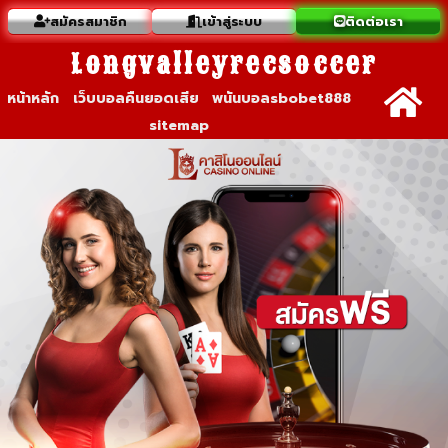
สมัครสมาชิก
เข้าสู่ระบบ
ติดต่อเรา
Longvalleyrecsoccer
หน้าหลัก
เว็บบอลคืนยอดเสีย
พนันบอลsbobet888
sitemap