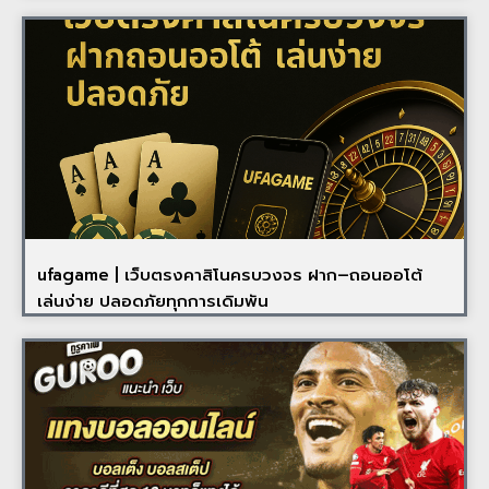
ufagame | เว็บตรงคาสิโนครบวงจร ฝาก–ถอนออโต้
เล่นง่าย ปลอดภัยทุกการเดิมพัน