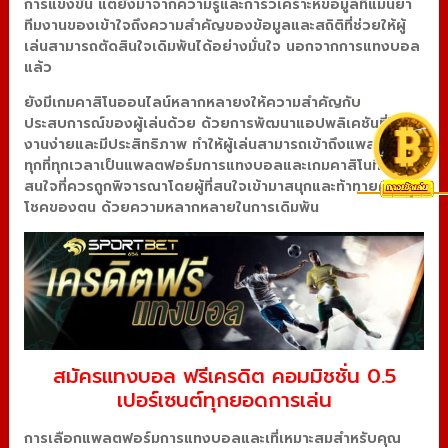
การแข่งขัน แต่ยังมาจากความรู้และการวิเคราะห์ข้อมูลที่แม่นยำ
ทีมงานของเข้าใจถึงความสำคัญของข้อมูลและสถิติที่ช่วยให้ผู้
เล่นสามารถตัดสินใจเดิมพันได้อย่างมั่นใจ นอกจากการแทงบอล
แล้ว
ยังมีเกมคาสิโนออนไลน์หลากหลายงให้ความสำคัญกับ
ประสบการณ์ของผู้เล่นด้วย ด้วยการพัฒนาแอปพลิเคชันที่ใช้
งานง่ายและมีประสิทธิภาพ ทำให้ผู้เล่นสามารถเข้าถึงแพลตฟอร์ม
ทุกที่ทุกเวลาเป็นแพลตฟอร์มการแทงบอลและเกมคาสิโนที่น่า
สนใจที่ควรถูกพิจารณาโดยผู้ที่สนใจเข้ามาสนุกและท้าทายความ
โชคของตน ด้วยความหลากหลายในการเดิมพัน
สมัครแทงบอล ฟรีเครดิต คอมมิชชั่น 0.5
เปอร์เซนต์ทุกยอดการเล่น
การเลือกแพลตฟอร์มการแทงบอลและเที่เหมาะสมสำหรับคุณ