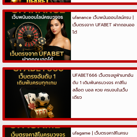
ufanance เว็บพนันออนไลน์ครบ |
เว็บตรงจาก UFABET ฝากถอนออ
โต้
UFABET666 เว็บตรงยูฟ่าเบทอัน
ดับ 1 เดิมพันครบวงจร คาสิโน
สล็อต บอล หวย ครบจบในเว็บ
เดียว
ufagame | เว็บตรงคาสิโนครบ