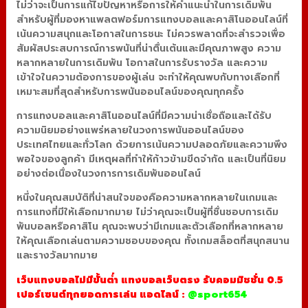
ไม่ว่าจะเป็นการแก้ไขปัญหาหรือการให้คำแนะนำในการเดิมพัน
สำหรับผู้ที่มองหาแพลตฟอร์มการแทงบอลและคาสิโนออนไลน์ที่
เน้นความสนุกและโอกาสในการชนะ ไม่ควรพลาดที่จะสำรวจเพื่อ
สัมผัสประสบการณ์การพนันที่น่าตื่นเต้นและมีคุณภาพสูง ความ
หลากหลายในการเดิมพัน โอกาสในการรับรางวัล และความ
เข้าใจในความต้องการของผู้เล่น จะทำให้คุณพบกับทางเลือกที่
เหมาะสมที่สุดสำหรับการพนันออนไลน์ของคุณทุกครั้ง
การแทงบอลและคาสิโนออนไลน์ที่มีความน่าเชื่อถือและได้รับ
ความนิยมอย่างแพร่หลายในวงการพนันออนไลน์ของ
ประเทศไทยและทั่วโลก ด้วยการเน้นความปลอดภัยและความพึง
พอใจของลูกค้า มีเหตุผลที่ทำให้ก้าวข้ามขีดจำกัด และเป็นที่นิยม
อย่างต่อเนื่องในวงการการเดิมพันออนไลน์
หนึ่งในคุณสมบัติที่น่าสนใจของคือความหลากหลายในเกมและ
การแทงที่มีให้เลือกมากมาย ไม่ว่าคุณจะเป็นผู้ที่ชื่นชอบการเดิม
พันบอลหรือคาสิโน คุณจะพบว่ามีเกมและตัวเลือกที่หลากหลาย
ให้คุณเลือกเล่นตามความชอบของคุณ ทั้งเกมสล็อตที่สนุกสนาน
และรางวัลมากมาย
เว็บแทงบอลไม่มีขั้นต่ำ แทงบอลเว็บตรง รับคอมมิชชั่น 0.5
เปอร์เซนต์ทุกยอดการเล่น แอดไลน์ :
@sport654