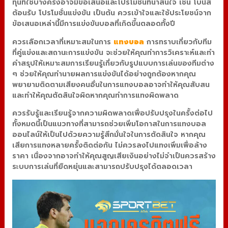
ทุนที่ใช้บางครั้งอาจมีข้อเสนอและโปรโมชั่นที่น่าสนใจ เช่น โบนัส
ต้อนรับ โปรโมชั่นแข่งขัน เป็นต้น ควรเข้าใจและใช้ประโยชน์จาก
ข้อเสนอเหล่านี้มีการแข่งขันบอลที่เกิดขึ้นตลอดทั้งปี
ควรเลือกเวลาที่เหมาะสมในการ
แทงบอล
การทราบเกี่ยวกับทีม
ที่คู่แข่งและสถานะการแข่งขัน จะช่วยให้คุณทำการวิเคราะห์และทำ
คำสรุปให้เหมาะสมการเรียนรู้เกี่ยวกับรูปแบบการเล่นของทีมต่าง
ๆ ช่วยให้คุณทำนายผลการแข่งขันได้อย่างถูกต้องหากคุณ
พยายามติดตามเสียงคนอื่นในการแทงบอลอาจทำให้คุณสับสน
และทำให้คุณตัดสินใจผิดหากคุณทำการแทงผิดพลาด
ควรรับรู้และเรียนรู้จากความผิดพลาดเพื่อปรับปรุงในครั้งต่อไป
ทั้งหมดนี้เป็นแนวทางที่สามารถช่วยเพิ่มโอกาสในการแทงบอล
ออนไลน์ให้เป็นไปด้วยความรู้สึกมั่นใจในการตัดสินใจ หากคุณ
เสียการแทงหลายครั้งติดต่อกัน ไม่ควรลงไปแทงเพิ่มเพื่อล้าง
ราคา เนื่องจากอาจทำให้คุณสูญเสียเงินอย่างไม่จำเป็นควรสร้าง
ระบบการเล่นที่ยืดหยุ่นและสามารถปรับปรุงได้ตลอดเวลา