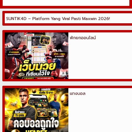
SUNTIK4D – Platform Yang Viral Pasti Maxwin 2026!
พักยกออนไลน์
แทงบอล