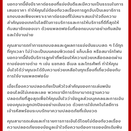
นอกจากนี้ยังมีราคาต่อรองที่แข่งขันดีและมีความเป็นธรรมในการ
เสนอราคา ทำให้คุณไม่ต้องกังวลเรื่องการถูกจับเป็นเลขาธิการ
แทงบอลเพียงเพราะราคาต่อรองที่ไม่เหมาะสมเข้าใจถึงความ
สำคัญของเทคโนโลยีในการบริการและการให้บริการที่ดีที่สุดให้
กับสมาชิกของเขา ด้วยแพลตฟอร์มที่ออกแบบมาอย่างทันสมัย
และใช้งานง่าย
คุณสามารถทำการแทงบอลและดูผลการแข่งขันแบบสด ๆ ได้ทุก
ที่ทุกเวลา ไม่ว่าจะเป็นบนคอมพิวเตอร์ แท็บเล็ต หรือสมาร์ทโฟน
นอกจากนี้ยังมีบริการลูกค้าที่พร้อมให้ความช่วยเหลือตลอดผ่าน
ทางช่องทางต่าง ๆ เช่น แชทสด อีเมล และโทรศัพท์ ทำให้คุณ
มั่นใจได้ว่าคุณจะได้รับความช่วยเหลือในทุกเรื่องที่เกี่ยวข้องกับ
การใช้งานแพลตฟอร์ม
เมื่อเรื่องความปลอดภัยเป็นหัวใจสำคัญของการเล่นพนัน
ออนไลน์ไม่เคยละเลย พวกเขามีการรักษามาตรฐานความ
ปลอดภัยที่สูงสุดเพื่อให้คุณมั่นใจว่าข้อมูลส่วนบุคคลและการเงิน
ของคุณจะถูกปกป้องอย่างเข้มงวด ด้วยการใช้เทคโนโลยีการ
เข้ารหัสพร้อมระบบรักษาความปลอดภัยที่เข้มงวด
คุณสามารถเล่นและทำรายการการเงินได้โดยไม่ต้องกังวลเรื่อง
ความปลอดภัยของข้อมูลเข้าใจถึงความต้องการของนักเดิมพัน