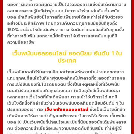
ต้องการและคาดคะเนความเป็นไปได้ของการแข่งขันได้ตามความ
ชอบและความรู้ในกีฬาฟุตบอล ในการเข้าร่วมเล่นกับเว็บพนัน
บอล นักเดิมพันยังมีโอกาสที่จะเพิ่มรายได้และกำไรให้กับตัวเอง
อย่างมีประสิทธิภาพ โดยความคืบควบคุมคอมมิชชั่นที่สูงถึง
150% จะช่วยให้นักเดิมพันสามารถรับคืนค่าคอมมิชชั่นในทุกครั้ง
ที่ทำการเดิมพัน นอกจากนี้ยังมีการให้บริการและสนับสนุนที่มี
ความมืออาชีพ
เว็บพนันบอลออนไลน์ ยอดนิยม อันดับ 1 ใน
ประเทศ
เว็บพนันบอลได้รับความนิยมอย่างแพร่หลายในประเทศของเรา
แทบทุกคนที่สนใจในกีฬาฟุตบอลก็คงไม่พลาดที่จะลองทำนายผล
การแข่งขันของทีมโปรดของตน ซึ่งเป็นเหตุผลหนึ่งที่เว็บพนัน
บอลได้รับความนิยมในทุกช่วงเวลา ในปัจจุบันมีเว็บพนันบอล
หลากหลายเว็บไซต์ที่นักเดิมพันสามารถเข้าใช้บริการได้ แต่มี
เว็บไซต์หนึ่งที่กล้ายันว่าเป็นเว็บพนันบอลที่ยอดนิยมอันดับ 1 ใน
ประเทศของเรา คือ
เว็บ พนันบอลออนไลน์
ซึ่งเป็นเว็บไซต์ที่นัก
เดิมพันควรให้ความสำคัญและพิจารณาในการใช้บริการ เว็บพนัน
บอล X เป็นเว็บพนันที่น่าสนใจและเป็นที่นิยมของนักเดิมพันหลาย
คน ด้วยความน่าเชื่อถือและความปลอดภัยที่ทันสมัย ทำให้ผู้ใช้