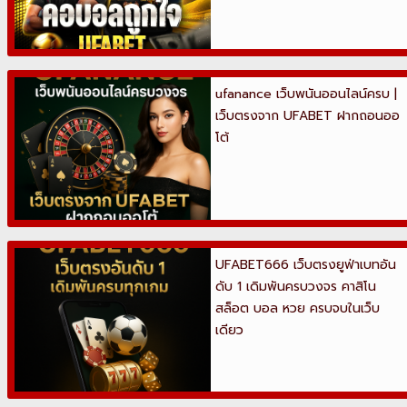
ufanance เว็บพนันออนไลน์ครบ |
เว็บตรงจาก UFABET ฝากถอนออ
โต้
UFABET666 เว็บตรงยูฟ่าเบทอัน
ดับ 1 เดิมพันครบวงจร คาสิโน
สล็อต บอล หวย ครบจบในเว็บ
เดียว