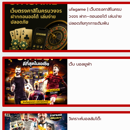
ufagame | เว็บตรงคาสิโนครบ
วงจร ฝาก–ถอนออโต้ เล่นง่าย
ปลอดภัยทุกการเดิมพัน
เว็บ บอลยูฟ่า
วิเคราะห์บอลล้มโต๊ะ