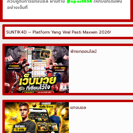
ควบคู่กับการแทงบอล ผ่านทาง
@sport654
ให้กับนักเดิมพัน
อย่างเต็มที่
SUNTIK4D – Platform Yang Viral Pasti Maxwin 2026!
พักยกออนไลน์
แทงบอล