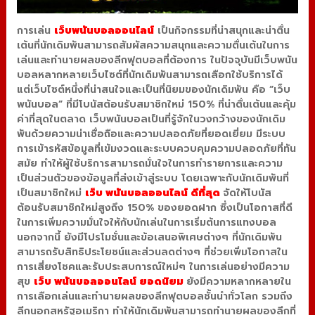
การเล่น
เว็บพนันบอลออนไลน์
เป็นกิจกรรมที่น่าสนุกและน่าตื่น
เต้นที่นักเดิมพันสามารถสัมผัสความสนุกและความตื่นเต้นในการ
เล่นและทำนายผลของลีกฟุตบอลที่ต้องการ ในปัจจุบันมีเว็บพนัน
บอลหลากหลายเว็บไซต์ที่นักเดิมพันสามารถเลือกใช้บริการได้
แต่เว็บไซต์หนึ่งที่น่าสนใจและเป็นที่นิยมของนักเดิมพัน คือ “เว็บ
พนันบอล” ที่มีโบนัสต้อนรับสมาชิกใหม่ 150% ที่น่าตื่นเต้นและคุ้ม
ค่าที่สุดในตลาด เว็บพนันบอลเป็นที่รู้จักในวงกว้างของนักเดิม
พันด้วยความน่าเชื่อถือและความปลอดภัยที่ยอดเยี่ยม มีระบบ
การเข้ารหัสข้อมูลที่เข้มงวดและระบบควบคุมความปลอดภัยที่ทัน
สมัย ทำให้ผู้ใช้บริการสามารถมั่นใจในการทำรายการและความ
เป็นส่วนตัวของข้อมูลที่ส่งเข้าสู่ระบบ โดยเฉพาะกับนักเดิมพันที่
เป็นสมาชิกใหม่
เว็บ พนันบอลออนไลน์ ดีที่สุด
จัดให้โบนัส
ต้อนรับสมาชิกใหม่สูงถึง 150% ของยอดฝาก ซึ่งเป็นโอกาสที่ดี
ในการเพิ่มความมั่นใจให้กับนักเล่นในการเริ่มต้นการแทงบอล
นอกจากนี้ ยังมีโปรโมชั่นและข้อเสนอพิเศษต่างๆ ที่นักเดิมพัน
สามารถรับสิทธิประโยชน์และส่วนลดต่างๆ ที่ช่วยเพิ่มโอกาสใน
การเสี่ยงโชคและรับประสบการณ์ใหม่ๆ ในการเล่นอย่างมีความ
สุข
เว็บ พนันบอลออนไลน์ ยอดนิยม
ยังมีความหลากหลายใน
การเลือกเล่นและทำนายผลของลีกฟุตบอลชั้นนำทั่วโลก รวมถึง
ลีกนอกสหรัฐอเมริกา ทำให้นักเดิมพันสามารถทำนายผลของลีกที่