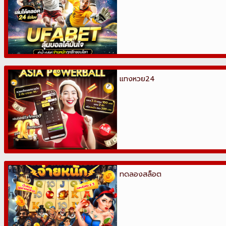
แทงหวย24
ทดลองสล็อต