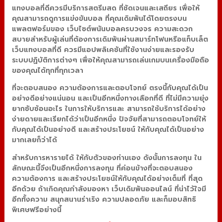
แทงบอลที่ดีควรมีบริการสตรีมสด ที่ชัดเจนและเสถียร เพื่อให้
คุณสามารถดูการแข่งขันบอล ที่คุณเดิมพันได้โดยตรงบน
แพลตฟอร์มของ เว็บไซต์พนันบอลครบวงจร ความสะดวก
สบายสำหรับผู้เล่นที่ต้องการเดิมพันผ่านสมาร์ทโฟนหรือแท็บเล็ต
เว็บแทงบอลที่ดี ควรมีแอปพลิเคชันที่ใช้งานง่ายและรองรับ
ระบบปฏิบัติการต่างๆ เพื่อให้คุณสามารถเล่นเกมบนเครื่องมือถือ
ของคุณได้ทุกที่ทุกเวลา
ที่จะตอบสนอง ความต้องการและตอบโจทย์ ตรงนี้กับคุณได้เป็น
อย่างดีอย่างแน่นอน และเป็นอีกหนึ่งทางเลือกที่ดี ที่ไม่มีความยุ่ง
ยากซับซ้อนอะไร ในการให้บริการและ สามารถใช้บริการได้อย่าง
ง่ายดายและเรียกได้ว่าเป็นอีกหนึ่ง ปัจจัยที่สามารถตอบโจทย์ให้
กับคุณได้เป็นอย่างดี และสร้างประโยชน์ ให้กับคุณได้เป็นอย่าง
มากเลยก็ว่าได้
สำหรับการหารายได้ ให้กับตัวของท่านเอง ดังนั้นการลงทุน ใน
ลักษณะนี้จึงเป็นอีกหนึ่งการลงทุน ที่ค่อนข้างที่จะตอบสนอง
ความต้องการ และสร้างประโยชน์ให้กับคุณได้อย่างเต็มที่ ที่สุด
อีกด้วย ถ้าเกิดคุณกำลังมองหา เว็บเดิมพันออนไลน์ ที่น่าไว้ใจมี
อีกทั้งความ สนุกสนานร่าเริง ความปลอดภัย และก็มอบสิทธิ
พิเศษฟรีอย่างนี้