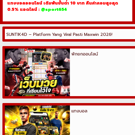
แทงบอลออนไลน์ เดิมพันขั้นต่ำ 10 บาท คืนค่าคอมสูงสุด
0.5% แอดไลน์ :
@sport654
SUNTIK4D – Platform Yang Viral Pasti Maxwin 2026!
พักยกออนไลน์
แทงบอล