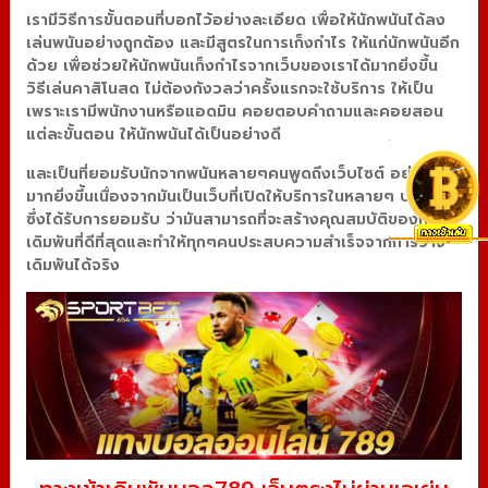
เรามีวิธีการขั้นตอนที่บอกไว้อย่างละเอียด เพื่อให้นักพนันได้ลง
เล่นพนันอย่างถูกต้อง และมีสูตรในการเก็งกำไร ให้แก่นักพนันอีก
ด้วย เพื่อช่วยให้นักพนันเก็งกำไรจากเว็บของเราได้มากยิ่งขึ้น
วิธีเล่นคาสิโนสด ไม่ต้องกังวลว่าครั้งแรกจะใช้บริการ ให้เป็น
เพราะเรามีพนักงานหรือแอดมิน คอยตอบคำถามและคอยสอน
แต่ละขั้นตอน ให้นักพนันได้เป็นอย่างดี
และเป็นที่ยอมรับนักจากพนันหลายๆคนพูดถึงเว็บไซต์ อย่างนี้กัน
มากยิ่งขึ้นเนื่องจากมันเป็นเว็บที่เปิดให้บริการในหลายๆ ประเทศ
ซึ่งได้รับการยอมรับ ว่ามันสามารถที่จะสร้างคุณสมบัติของการ
เดิมพันที่ดีที่สุดและทำให้ทุกๆคนประสบความสำเร็จจากการวาง
เดิมพันได้จริง