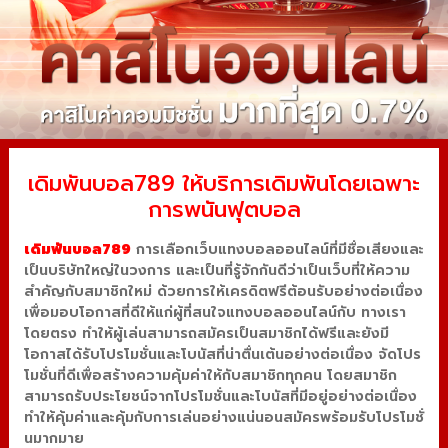
เดิมพันบอล789 ให้บริการเดิมพันโดยเฉพาะ
การพนันฟุตบอล
เดิมพันบอล789
การเลือกเว็บแทงบอลออนไลน์ที่มีชื่อเสียงและ
เป็นบริษัทใหญ่ในวงการ และเป็นที่รู้จักกันดีว่าเป็นเว็บที่ให้ความ
สำคัญกับสมาชิกใหม่ ด้วยการให้เครดิตฟรีต้อนรับอย่างต่อเนื่อง
เพื่อมอบโอกาสที่ดีให้แก่ผู้ที่สนใจแทงบอลออนไลน์กับ ทางเรา
โดยตรง ทำให้ผู้เล่นสามารถสมัครเป็นสมาชิกได้ฟรีและยังมี
โอกาสได้รับโปรโมชั่นและโบนัสที่น่าตื่นเต้นอย่างต่อเนื่อง จัดโปร
โมชั่นที่ดีเพื่อสร้างความคุ้มค่าให้กับสมาชิกทุกคน โดยสมาชิก
สามารถรับประโยชน์จากโปรโมชั่นและโบนัสที่มีอยู่อย่างต่อเนื่อง
ทำให้คุ้มค่าและคุ้มกับการเล่นอย่างแน่นอนสมัครพร้อมรับโปรโมชั่
นมากมาย