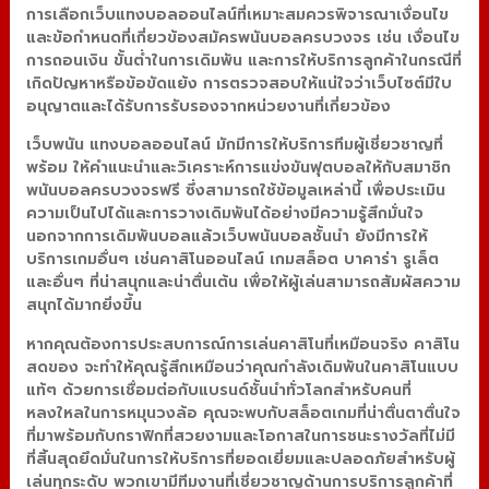
การเลือกเว็บแทงบอลออนไลน์ที่เหมาะสมควรพิจารณาเงื่อนไข
และข้อกำหนดที่เกี่ยวข้องสมัครพนันบอลครบวงจร เช่น เงื่อนไข
การถอนเงิน ขั้นต่ำในการเดิมพัน และการให้บริการลูกค้าในกรณีที่
เกิดปัญหาหรือข้อขัดแย้ง การตรวจสอบให้แน่ใจว่าเว็บไซต์มีใบ
อนุญาตและได้รับการรับรองจากหน่วยงานที่เกี่ยวข้อง
เว็บพนัน แทงบอลออนไลน์ มักมีการให้บริการทีมผู้เชี่ยวชาญที่
พร้อม ให้คำแนะนำและวิเคราะห์การแข่งขันฟุตบอลให้กับสมาชิก
พนันบอลครบวงจรฟรี ซึ่งสามารถใช้ข้อมูลเหล่านี้ เพื่อประเมิน
ความเป็นไปได้และการวางเดิมพันได้อย่างมีความรู้สึกมั่นใจ
นอกจากการเดิมพันบอลแล้วเว็บพนันบอลชั้นนำ ยังมีการให้
บริการเกมอื่นๆ เช่นคาสิโนออนไลน์ เกมสล็อต บาคาร่า รูเล็ต
และอื่นๆ ที่น่าสนุกและน่าตื่นเต้น เพื่อให้ผู้เล่นสามารถสัมผัสความ
สนุกได้มากยิ่งขึ้น
หากคุณต้องการประสบการณ์การเล่นคาสิโนที่เหมือนจริง คาสิโน
สดของ จะทำให้คุณรู้สึกเหมือนว่าคุณกำลังเดิมพันในคาสิโนแบบ
แท้ๆ ด้วยการเชื่อมต่อกับแบรนด์ชั้นนำทั่วโลกสำหรับคนที่
หลงใหลในการหมุนวงล้อ คุณจะพบกับสล็อตเกมที่น่าตื่นตาตื่นใจ
ที่มาพร้อมกับกราฟิกที่สวยงามและโอกาสในการชนะรางวัลที่ไม่มี
ที่สิ้นสุดยึดมั่นในการให้บริการที่ยอดเยี่ยมและปลอดภัยสำหรับผู้
เล่นทุกระดับ พวกเขามีทีมงานที่เชี่ยวชาญด้านการบริการลูกค้าที่