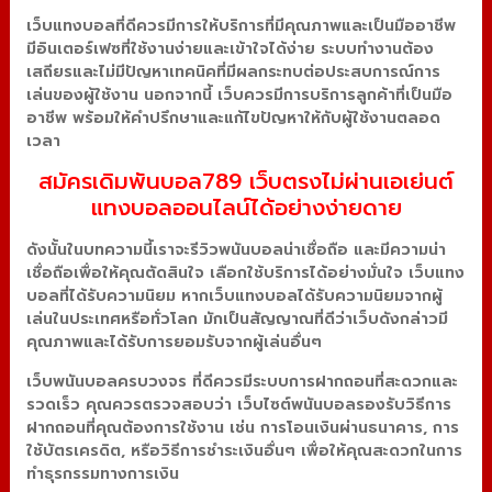
เว็บแทงบอลที่ดีควรมีการให้บริการที่มีคุณภาพและเป็นมืออาชีพ
มีอินเตอร์เฟซที่ใช้งานง่ายและเข้าใจได้ง่าย ระบบทำงานต้อง
เสถียรและไม่มีปัญหาเทคนิคที่มีผลกระทบต่อประสบการณ์การ
เล่นของผู้ใช้งาน นอกจากนี้ เว็บควรมีการบริการลูกค้าที่เป็นมือ
อาชีพ พร้อมให้คำปรึกษาและแก้ไขปัญหาให้กับผู้ใช้งานตลอด
เวลา
สมัครเดิมพันบอล789 เว็บตรงไม่ผ่านเอเย่นต์
แทงบอลออนไลน์ได้อย่างง่ายดาย
ดังนั้นในบทความนี้เราจะรีวิวพนันบอลน่าเชื่อถือ และมีความน่า
เชื่อถือเพื่อให้คุณตัดสินใจ เลือกใช้บริการได้อย่างมั่นใจ เว็บแทง
บอลที่ได้รับความนิยม หากเว็บแทงบอลได้รับความนิยมจากผู้
เล่นในประเทศหรือทั่วโลก มักเป็นสัญญาณที่ดีว่าเว็บดังกล่าวมี
คุณภาพและได้รับการยอมรับจากผู้เล่นอื่นๆ
เว็บพนันบอลครบวงจร ที่ดีควรมีระบบการฝากถอนที่สะดวกและ
รวดเร็ว คุณควรตรวจสอบว่า เว็บไซต์พนันบอลรองรับวิธีการ
ฝากถอนที่คุณต้องการใช้งาน เช่น การโอนเงินผ่านธนาคาร, การ
ใช้บัตรเครดิต, หรือวิธีการชำระเงินอื่นๆ เพื่อให้คุณสะดวกในการ
ทำธุรกรรมทางการเงิน