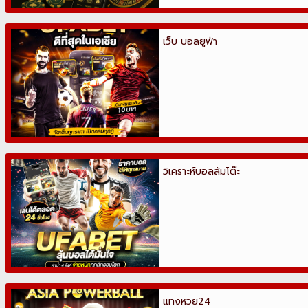
เว็บ บอลยูฟ่า
วิเคราะห์บอลล้มโต๊ะ
แทงหวย24