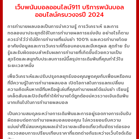
เว็บพนันบอลออนไลน์911 บริการพนันบอล
ออนไลน์ครบวงจรปี 2024
การทำนายผลบอลเป็นการนำความรู้ การวิเคราะห์ และการ
ทดลองมาประยุกต์ใช้ในการทำนายผลการแข่งขัน อย่างไรก็ตาม
ควรจำไว้ว่าไม่มีการทำนายที่แม่นยำ 100% และควรทำนายโดย
อาศัยข้อมูลและการวิเคราะห์ที่รอบคอบและมีเหตุผล สุดท้าย รับ
รู้และรับผิดชอบสำหรับผลการทำนายที่เกิดขึ้นด้วยความเป็น
สุจริตและสนุกกับประสบการณ์นี้สรุปการเดิมพันที่คุณทำไว้ใน
ระยะเวลาหนึ่ง
เพื่อวิเคราะห์และปรับปรุงกลยุทธ์ของคุณพูดคุยกับเพื่อนหรือคน
ที่มีความรู้ในการทำนายผลบอล เปิดโอกาสในการแลกเปลี่ยน
ความคิดเห็นหากมีทีมหรือผู้เล่นที่คุณทำนายผลได้แม่นยำ เรียนรู้
เคล็ดลับและปัจจัยที่ทำให้ทำนายได้ถูกต้องม่ควรวางเงินเดิมพัน
มากเกินไปในการทำนายผลบอล
เป็นความสมดุลระหว่างการเดิมพันและการอยู่รอดทางการเงินรับ
ผิดชอบต่อการทำนายผลบอลของคุณ ไม่ควรยอมรับความ
แม่นยำที่ไม่สมเหตุสมผลเข้าใจรายละเอียดเกี่ยวกับอัตราต่อรอง
ตรวจสอบการเปรียบเทียบราคาที่แตกต่างกันระหว่างเว็บไซต์เดิม