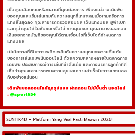
เมื่อคุณเลือกเกมหรือตลาดที่คุณต้องการ เพียงแค่วางเดิมพัน
ของคุณและเริ่มเล่นเกมกับความสนุกที่เหมาะสมเมื่อเกมหรือการ
แทงสิ้นสุดลง คุณสามารถตรวจสอบผล เว็บแทงบอล ยูฟ่าเบท
และดูว่าคุณได้รับชัยชนะหรือไม่ หากคุณชนะ คุณสามารถขอถอน
เงินออกจากบัญชีของคุณได้ตามเงื่อนไขที่เว็บไซต์กำหนดการ
แทงบอล
เป็นโอกาสที่ดีในการเพลิดเพลินกับความสนุกและความตื่นเต้น
ของการเล่นเกมพนันออนไลน์ ด้วยความหลากหลายในตลาดการ
เดิมพัน ประสบการณ์การเล่นที่น่าตื่นเต้น และการบริการลูกค้าที่ดี
เชื่อว่าคุณจะสามารถพบความสุขและความสำเร็จในการแทงบอล
กับอย่างแน่นอน
เดิมพันบอลออนไลน์ทุกรูปแบบ ฝากถอน ไม่มีขั้นต่ำ แอดไลน์
:
@sport654
SUNTIK4D – Platform Yang Viral Pasti Maxwin 2026!